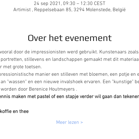
24 sep 2021, 09:30 – 12:30 CEST
Artimist , Reppelsebaan 85, 3294 Molenstede, België
Over het evenement
t vooral door de impressionisten werd gebruikt. Kunstenaars zoals
ortretten, stillevens en landschappen gemaakt met dit materiaal.
r met grote toetsen.
essionistische manier een stilleven met bloemen, een potje en e
an "wassen" en een nieuwe invalshoek ervaren. Een "kunstige" be
 worden door Berenice Houtmeyers . 
kennis maken met pastel of een stapje verder wil gaan dan tekene
koffie en thee 
Meer lezen >