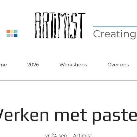
Creating
me
2026
Workshops
Over ons
erken met paste
vr 24 sep
  |  
Artimist