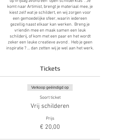
op vrijdag avond een 'open schilderklas' . Je
komt naar Artimist, brengt je materiaal mee, je
kiest zelf wat je schildert, en wij zorgen voor
een gemoedelijke sfeer, waarin iedereen
gezellig naast elkaar kan werken. Breng je
vriendin mee en maak samen een leuk
schilderij, of kom met een paar en het wordt
zeker een leuke creatieve avond . Heb je geen
inspiratie ? ... dan zetten wij je wel aan het werk.
Het enige wat je moet doen is je inschrijven
zodat wij je plaatsje kunnen reserveren.
Tickets
Prijs : 20 euro ( cash ter plaatse)
Koffie en thee zijn gratis,
Verkoop geëindigd op
We zorgen ook voor een glaasje bubbels of wijn
Soort ticket
( 3 euro/glas)
Vrij schilderen
Iedereen welkom !
Prijs
Gelieve ons te verwittigen moest je
€ 20,00
ingeschreven hebben en last minute toch niet
kan komen. Bedankt !