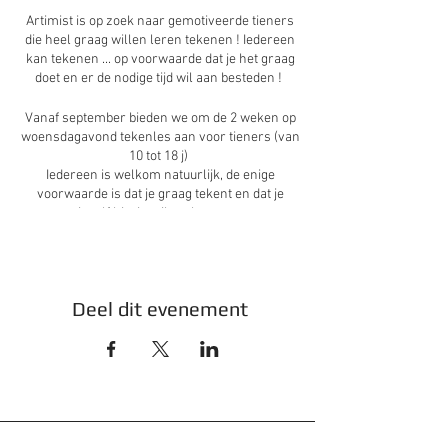
Artimist is op zoek naar gemotiveerde tieners
die heel graag willen leren tekenen ! Iedereen
kan tekenen ... op voorwaarde dat je het graag
doet en er de nodige tijd wil aan besteden !
Vanaf september bieden we om de 2 weken op
woensdagavond tekenles aan voor tieners (van
10 tot 18 j)
Iedereen is welkom natuurlijk, de enige
voorwaarde is dat je graag tekent en dat je
jezelf hierin wil verbeteren.
Tijdens deze lessen leren we verschillende
tekentechnieken aan, maken we kennis met
allerlei tekenmateriaal en gaan we stap voor
Deel dit evenement
stap de wereld van de tekenkunst verkennen.
Prijs ?
We werken met een systeem van een
10-
beurtenkaart
(1 schooljaar geldig) . Deze kost
160 euro (1 les is 1 beurt) . Indien je verkiest