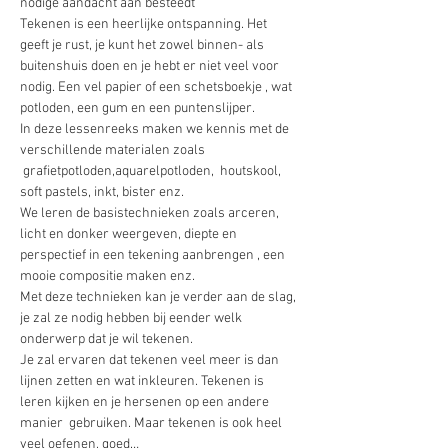
nodige aandacht aan besteedt 
Tekenen is een heerlijke ontspanning. Het 
geeft je rust, je kunt het zowel binnen- als 
buitenshuis doen en je hebt er niet veel voor 
nodig. Een vel papier of een schetsboekje , wat 
potloden, een gum en een puntenslijper.
In deze lessenreeks maken we kennis met de 
verschillende materialen zoals 
 grafietpotloden,aquarelpotloden,  houtskool, 
soft pastels, inkt, bister enz.
We leren de basistechnieken zoals arceren, 
licht en donker weergeven, diepte en 
perspectief in een tekening aanbrengen , een 
mooie compositie maken enz.
Met deze technieken kan je verder aan de slag, 
je zal ze nodig hebben bij eender welk 
onderwerp dat je wil tekenen.
Je zal ervaren dat tekenen veel meer is dan 
lijnen zetten en wat inkleuren. Tekenen is 
leren kijken en je hersenen op een andere 
manier  gebruiken. Maar tekenen is ook heel 
veel oefenen, goed…