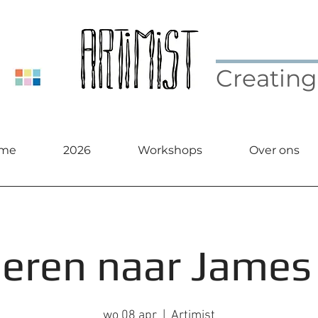
Creating
me
2026
Workshops
Over ons
deren naar James
wo 08 apr
  |  
Artimist