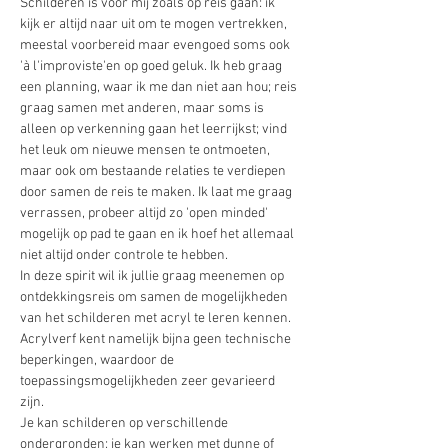
Schilderen is voor mij zoals op reis gaan: ik 
kijk er altijd naar uit om te mogen vertrekken, 
meestal voorbereid maar evengoed soms ook 
'à l'improviste'en op goed geluk. Ik heb graag 
een planning, waar ik me dan niet aan hou; reis 
graag samen met anderen, maar soms is 
alleen op verkenning gaan het leerrijkst; vind 
het leuk om nieuwe mensen te ontmoeten, 
maar ook om bestaande relaties te verdiepen 
door samen de reis te maken. Ik laat me graag 
verrassen, probeer altijd zo 'open minded' 
mogelijk op pad te gaan en ik hoef het allemaal 
niet altijd onder controle te hebben.
In deze spirit wil ik jullie graag meenemen op 
ontdekkingsreis om samen de mogelijkheden 
van het schilderen met acryl te leren kennen.
Acrylverf kent namelijk bijna geen technische 
beperkingen, waardoor de 
toepassingsmogelijkheden zeer gevarieerd 
zijn.
Je kan schilderen op verschillende 
ondergronden; je kan werken met dunne of 