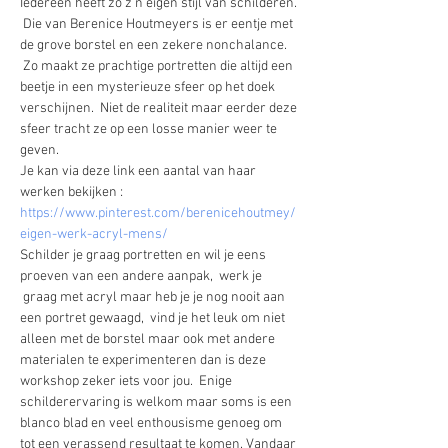
Iedereen heeft zo z'n eigen stijl van schilderen. 
 Die van Berenice Houtmeyers is er eentje met 
de grove borstel en een zekere nonchalance. 
 Zo maakt ze prachtige portretten die altijd een 
beetje in een mysterieuze sfeer op het doek 
verschijnen.  Niet de realiteit maar eerder deze 
sfeer tracht ze op een losse manier weer te 
geven. 
Je kan via deze link een aantal van haar 
werken bekijken : 
https://www.pinterest.com/berenicehoutmey/
eigen-werk-acryl-mens/
Schilder je graag portretten en wil je eens 
proeven van een andere aanpak,  werk je 
 graag met acryl maar heb je je nog nooit aan 
een portret gewaagd,  vind je het leuk om niet 
alleen met de borstel maar ook met andere 
materialen te experimenteren dan is deze 
workshop zeker iets voor jou.  Enige 
schilderervaring is welkom maar soms is een 
blanco blad en veel enthousisme genoeg om 
tot een verassend resultaat te komen. Vandaar 