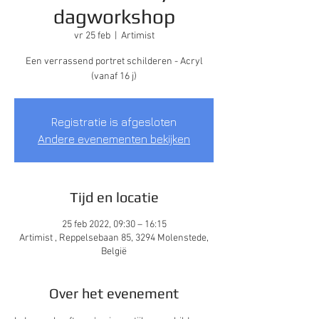
dagworkshop
vr 25 feb
  |  
Artimist
Een verrassend portret schilderen - Acryl
(vanaf 16 j)
Registratie is afgesloten
Andere evenementen bekijken
Tijd en locatie
25 feb 2022, 09:30 – 16:15
Artimist , Reppelsebaan 85, 3294 Molenstede,
België
Over het evenement