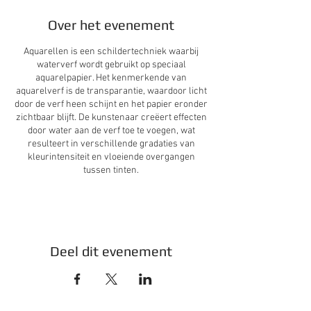
Over het evenement
Aquarellen is een schildertechniek waarbij
waterverf wordt gebruikt op speciaal
aquarelpapier. Het kenmerkende van
aquarelverf is de transparantie, waardoor licht
door de verf heen schijnt en het papier eronder
zichtbaar blijft. De kunstenaar creëert effecten
door water aan de verf toe te voegen, wat
resulteert in verschillende gradaties van
kleurintensiteit en vloeiende overgangen
tussen tinten.
Aquarelverf wordt vaak in lagen aangebracht,
waarbij men begint met lichte kleuren en
geleidelijk aan donkerdere tinten toevoegt.
Door de subtiliteit en de mogelijkheid om met
Deel dit evenement
water te experimenteren, kunnen aquarellen
variëren van levendige, kleurrijke composities
tot meer ingetogen en realistische
kunstwerken.