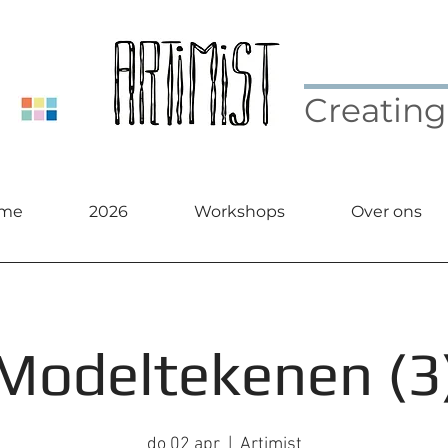
Creating
me
2026
Workshops
Over ons
Modeltekenen (3
do 02 apr
  |  
Artimist