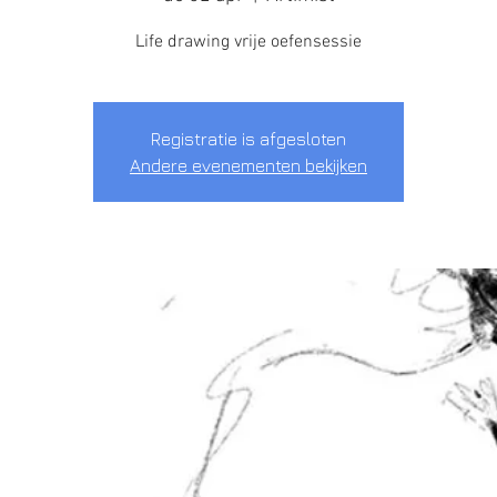
Life drawing vrije oefensessie
Registratie is afgesloten
Andere evenementen bekijken