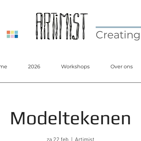
Creating
me
2026
Workshops
Over ons
Modeltekenen
za 22 feb
  |  
Artimist