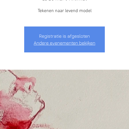
Tekenen naar levend model
Registratie is afgesloten
Andere evenementen bekijken