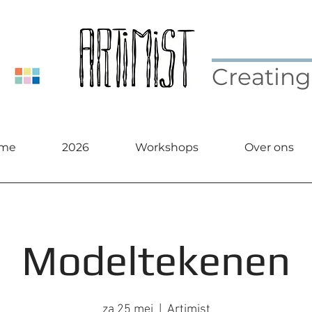
Creating
me
2026
Workshops
Over ons
Modeltekenen
za 25 mei
  |  
Artimist