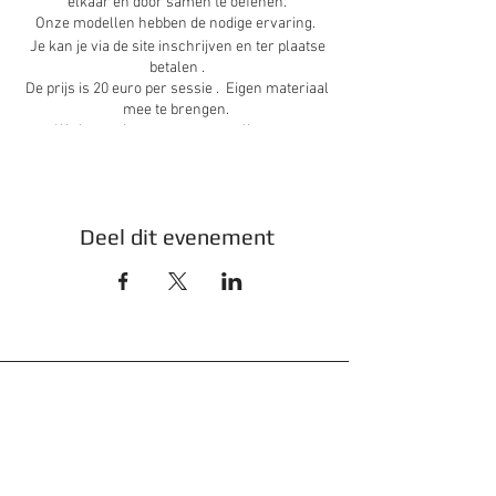
elkaar en door samen te oefenen.
Onze modellen hebben de nodige ervaring.
Je kan je via de site inschrijven en ter plaatse
betalen .
De prijs is 20 euro per sessie . Eigen materiaal
mee te brengen.
We hopen je te mogen verwelkomen.
De koffie , thee en iets lekkers staan alvast
klaar.
Deel dit evenement