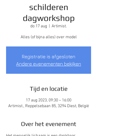
schilderen
dagworkshop
do 17 aug
  |  
Artimist.
Alles (of bijna alles) over model
Registratie is afgesloten
Andere evenementen bekijken
Tijd en locatie
17 aug 2023, 09:30 – 16:00
Artimist., Reppelsebaan 85, 3294 Diest, België
Over het evenement
Het menselijk lichaam is een dankbaar 