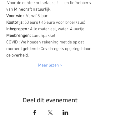
 Voor de echte knutselaars !  .... en liefhebbers 
van Minecraft natuurlijk.  
Voor wie :  
Vanaf 8 jaar 
Kostprijs: 
50 euro ( 45 euro voor broer/zus)
Inbegrepen : 
Alle materiaal, water, 4-uurtje 
Meebrengen: 
Lunchpakket 
COVID : We houden rekening met de op dat 
moment geldende Covid-regels opgelegd door 
de overheid.
Meer lezen >
Deel dit evenement