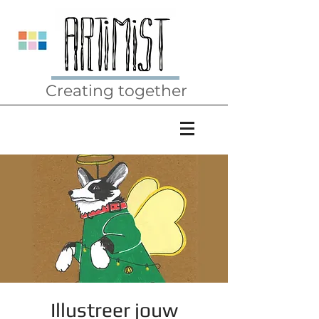
Creating together
Illustreer jouw