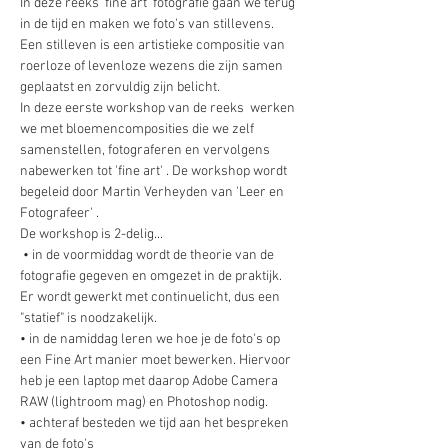
In deze reeks 'fine art' fotografie gaan we terug 
in de tijd en maken we foto's van stillevens. 
Een stilleven is een artistieke compositie van 
roerloze of levenloze wezens die zijn samen 
geplaatst en zorvuldig zijn belicht.  
In deze eerste workshop van de reeks  werken 
we met bloemencomposities die we zelf 
samenstellen, fotograferen en vervolgens 
nabewerken tot 'fine art' . De workshop wordt 
begeleid door Martin Verheyden van 'Leer en 
Fotografeer' . 
De workshop is 2-delig... 
 • in de voormiddag wordt de theorie van de 
fotografie gegeven en omgezet in de praktijk. 
Er wordt gewerkt met continuelicht, dus een 
"statief" is noodzakelijk.  
• in de namiddag leren we hoe je de foto's op 
een Fine Art manier moet bewerken. Hiervoor 
heb je een laptop met daarop Adobe Camera 
RAW (lightroom mag) en Photoshop nodig. 
• achteraf besteden we tijd aan het bespreken 
van de foto's