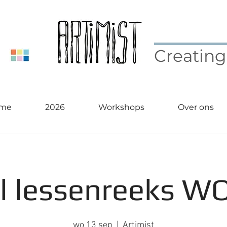
Creating
me
2026
Workshops
Over ons
l lessenreeks W
wo 13 sep
  |  
Artimist