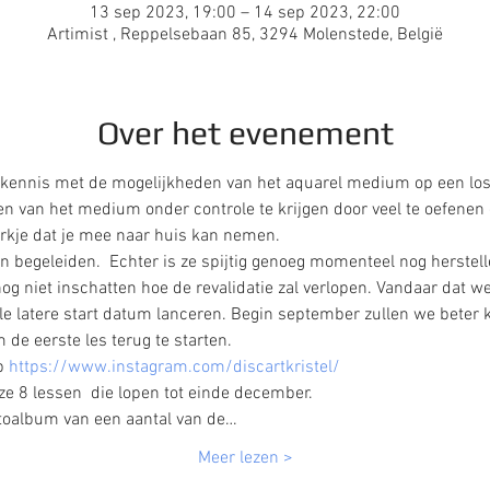
13 sep 2023, 19:00 – 14 sep 2023, 22:00
Artimist , Reppelsebaan 85, 3294 Molenstede, België
Over het evenement
e kennis met de mogelijkheden van het aquarel medium op een lo
n van het medium onder controle te krijgen door veel te oefenen 
kje dat je mee naar huis kan nemen.  
en begeleiden.  Echter is ze spijtig genoeg momenteel nog herstel
 niet inschatten hoe de revalidatie zal verlopen. Vandaar dat w
 latere start datum lanceren. Begin september zullen we beter k
 de eerste les terug te starten.  
p 
https://www.instagram.com/discartkristel/
ze 8 lessen  die lopen tot einde december. 
fotoalbum van een aantal van de…
Meer lezen >