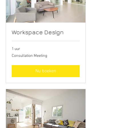
Workspace Design
1 uur
Consultation
Consultation Meeting
Meeting
Nu boeken