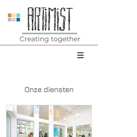
Creating together
Onze diensten