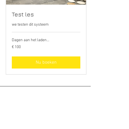
Test les
we testen dit systeem
Dagen aan het laden...
100
€ 100
euro
Nu boeken