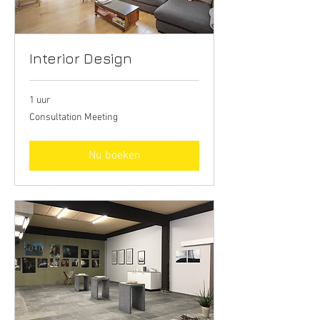
Interior Design
1 uur
Consultation
Consultation Meeting
Meeting
Nu boeken