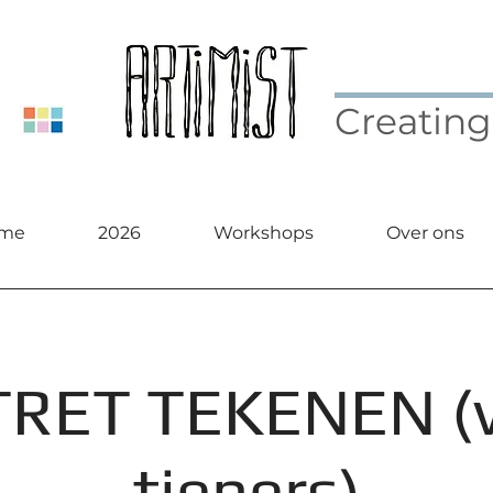
Creating
me
2026
Workshops
Over ons
RET TEKENEN (
tieners)