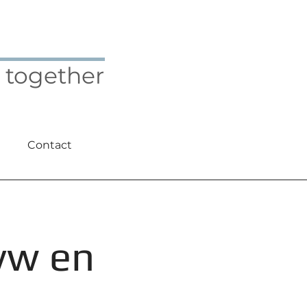
 together
Contact
vw en