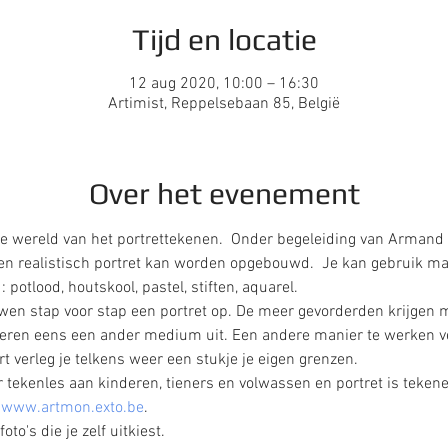
Tijd en locatie
12 aug 2020, 10:00 – 16:30
Artimist, Reppelsebaan 85, België
Over het evenement
 wereld van het portrettekenen.  Onder begeleiding van Armand
een realistisch portret kan worden opgebouwd.  Je kan gebruik 
 potlood, houtskool, pastel, stiften, aquarel.  
en stap voor stap een portret op. De meer gevorderden krijgen m
eren eens een ander medium uit. Een andere manier te werken verr
t verleg je telkens weer een stukje je eigen grenzen.   
 tekenles aan kinderen, tieners en volwassen en portret is tekenen 
 
www.artmon.exto.be
. 
o's die je zelf uitkiest.  